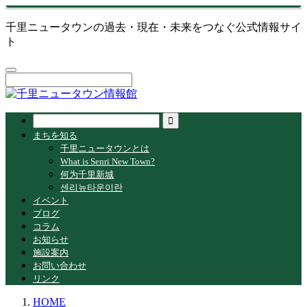
千里ニュータウンの過去・現在・未来をつなぐ公式情報サイ
ト
まちを知る
千里ニュータウンとは
What is Senri New Town?
何为千里新城
센리뉴타운이란
イベント
ブログ
コラム
お知らせ
施設案内
お問い合わせ
リンク
HOME