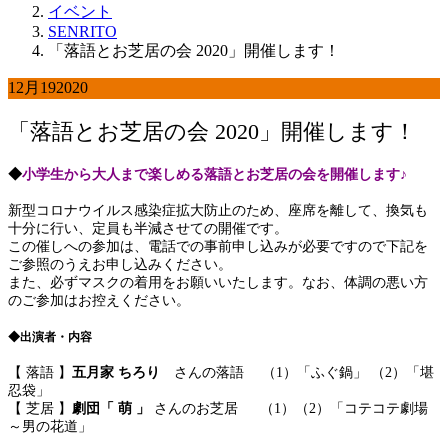
イベント
SENRITO
「落語とお芝居の会 2020」開催します！
12月
19
2020
「落語とお芝居の会 2020」開催します！
◆
小学生から大人まで楽しめる落語とお芝居の会を開催します♪
新型コロナウイルス感染症拡大防止のため、座席を離して、換気も
十分に行い、定員も半減させての開催です。
この催しへの参加は、電話での事前申し込みが必要ですので下記を
ご参照のうえお申し込みください。
また、必ずマスクの着用をお願いいたします。なお、体調の悪い方
のご参加はお控えください。
◆出演者・内容
【 落語 】
五月家 ちろり
さんの落語 （1）「ふぐ鍋」 （2）「堪
忍袋」
【 芝居 】
劇団「 萌 」
さんのお芝居 （1）（2）「コテコテ劇場
～男の花道」