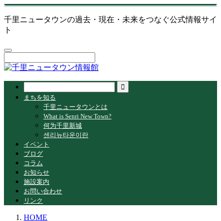
千里ニュータウンの過去・現在・未来をつなぐ公式情報サイ
ト
まちを知る
千里ニュータウンとは
What is Senri New Town?
何为千里新城
센리뉴타운이란
イベント
ブログ
コラム
お知らせ
施設案内
お問い合わせ
リンク
HOME