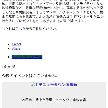
め、実際に使用されたヘッドマークや駅名標、ホンモノそっくりな
鉄道模型など、貴重な展示物がいっぱい。電車を見るのがもっと楽
しくなる車両解説も。そしてマンホールチャレンジ！！として、桃
山台駅前にある吹田市と北大阪急行電鉄のコラボマンホールを見つ
けた人にプレゼントをさしあげます（先着100名さま）。
ちらしは
こちら
からご参照ください。
Tweet
Share
次のスケジュール
| 企画展
今後のイベントはございません。
吹田市・豊中市千里ニュータウン連絡会議