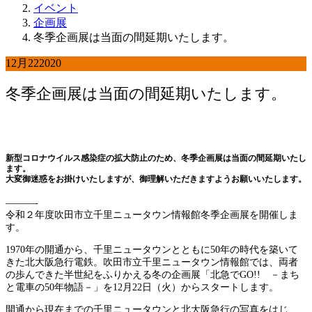
イベント
企画展
冬季企画展は当面の間延期いたします。
12月
22
2020
冬季企画展は当面の間延期いたします。
新型コロナウイルス感染症の拡大防止のため、冬季企画展は当面の間延期いたし
ます。
大変御迷惑をお掛けいたしますが、御理解いただきますようお願いいたします。
———-
令和２年度吹田市立千里ニュータウン情報館冬季企画展を開催しま
す。
1970年の開通から、千里ニュータウンとともに50年の時代を築いて
きた北大阪急行電鉄。吹田市立千里ニュータウン情報館では、両者
の歩んできた半世紀をふりかえる冬の企画展「北急でGO!! －まち
と電車の50年物語－」を12月22日（火）からスタートします。
開通から現在までの千里ニュータウンと北大阪急行の写真をはじ