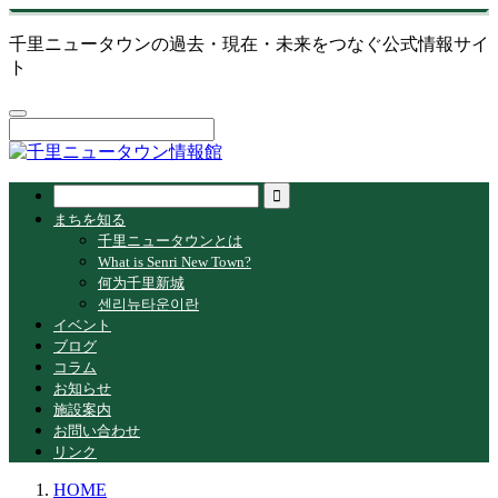
千里ニュータウンの過去・現在・未来をつなぐ公式情報サイ
ト
まちを知る
千里ニュータウンとは
What is Senri New Town?
何为千里新城
센리뉴타운이란
イベント
ブログ
コラム
お知らせ
施設案内
お問い合わせ
リンク
HOME