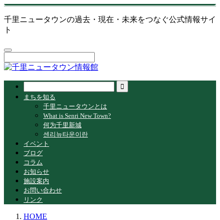
千里ニュータウンの過去・現在・未来をつなぐ公式情報サイ
ト
まちを知る
千里ニュータウンとは
What is Senri New Town?
何为千里新城
센리뉴타운이란
イベント
ブログ
コラム
お知らせ
施設案内
お問い合わせ
リンク
HOME