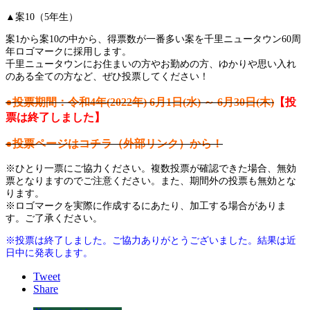
▲案10（5年生）
案1から案10の中から、得票数が一番多い案を千里ニュータウン60周
年ロゴマークに採用します。
千里ニュータウンにお住まいの方やお勤めの方、ゆかりや思い入れ
のある全ての方など、ぜひ投票してください！
●投票期間：令和4年(2022年) 6月1日(水) ～ 6月30日(木)
【投
票は終了しました】
●投票ページはコチラ（外部リンク）から！
※ひとり一票にご協力ください。複数投票が確認できた場合、無効
票となりますのでご注意ください。また、期間外の投票も無効とな
ります。
※ロゴマークを実際に作成するにあたり、加工する場合がありま
す。ご了承ください。
※投票は終了しました。ご協力ありがとうございました。
結果は近
日中に発表します。
Tweet
Share