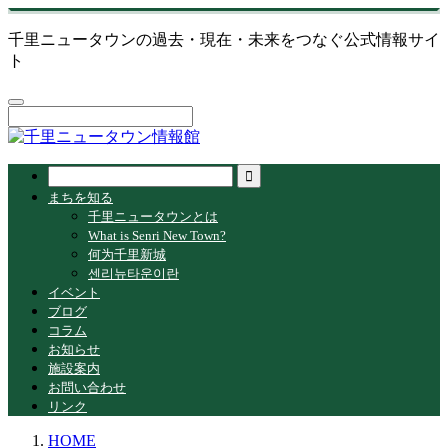
千里ニュータウンの過去・現在・未来をつなぐ公式情報サイ
ト
まちを知る
千里ニュータウンとは
What is Senri New Town?
何为千里新城
센리뉴타운이란
イベント
ブログ
コラム
お知らせ
施設案内
お問い合わせ
リンク
HOME