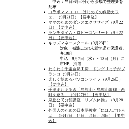
申込：当日9時30分から会場で整理券を
配布
コラボママココ♪「はじめての保活カフ
ェ」（9月21日）【要申込】
ママのためのダンスエクササイズ（9月22
日）【要申込】
ランチタイム・ロビーコンサート（9月22
日）【要申込】
キッズマネースクール（9月23日）
対象：4歳以上の未就学児と保護者、
各10組
申込：9月7日（水）～12日（月）に
市HP。抽選
わくわく千里自然工房 ドングリっ子がブ
ランコ（9月24日）
楽しく始めるパソコンライフ（9月26日）
【要申込】
千里まちあるき「島熊山・島熊山歌碑・西
町を巡る」（9月27日）【要申込】
泉丘公民分館講座「リズム体操」（9月28
日）【要申込】
外国人のための日本語教室「にほんごひろ
ば」（9月7日、14日、21日、28日）【要申
込】