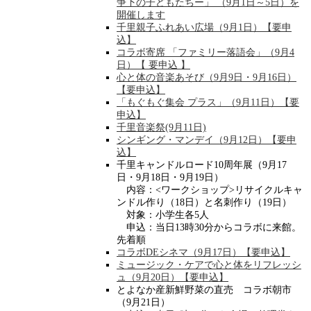
争下の子どもたちー」 （9月1日～5日）を
開催します
千里親子ふれあい広場（9月1日）【要申
込】
コラボ寄席 「ファミリー落語会」（9月4
日）【 要申込 】
心と体の音楽あそび（9月9日・9月16日）
【要申込】
「もぐもぐ集会 プラス」（9月11日）【要
申込】
千里音楽祭(9月11日)
シンギング・マンデイ（9月12日）【要申
込】
千里キャンドルロード10周年展（9月17
日・9月18日・9月19日）
内容：<ワークショップ>リサイクルキャ
ンドル作り（18日）と名刺作り（19日）
対象：小学生各5人
申込：当日13時30分からコラボに来館。
先着順
コラボDEシネマ（9月17日）【要申込】
ミュージック・ケアで心と体をリフレッシ
ュ（9月20日）【要申込】
とよなか産新鮮野菜の直売 コラボ朝市
（9月21日）