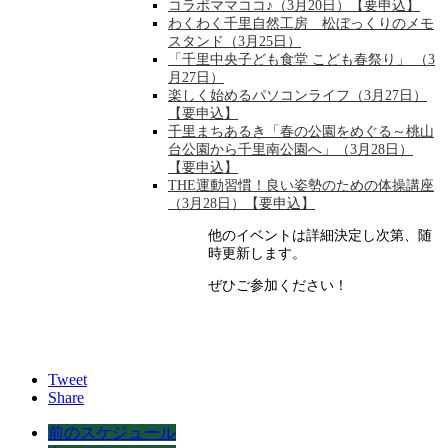
コラボママココ♪（3月20日）【要申込】
わくわく千里自然工房 松ぼっくりのメモ
スタンド（3月25日）
「千里中央子ども食堂 こども春祭り」 （3
月27日）
楽しく始めるパソコンライフ（3月27日）
【要申込】
千里まちあるき「春の公園をめぐる～桃山
台公園から千里南公園へ」（3月28日）
【要申込】
THE運動習慣！良い姿勢のための体操講座
（3月28日）【要申込】
他のイベントは詳細決定し次第、随
時更新します。
ぜひご参加ください！
Tweet
Share
前のスケジュール