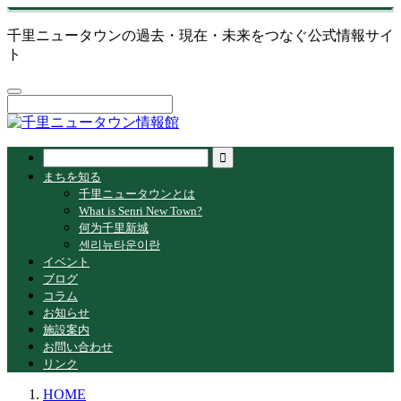
千里ニュータウンの過去・現在・未来をつなぐ公式情報サイ
ト
まちを知る
千里ニュータウンとは
What is Senri New Town?
何为千里新城
센리뉴타운이란
イベント
ブログ
コラム
お知らせ
施設案内
お問い合わせ
リンク
HOME