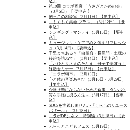
込】
第18回 コラボ寄席 「うさぎとかめの会」
（3月5日）【 要申込 】
抱っこの相談室（3月11日）【要申込】
「もぐもぐ集会 プラス」（3月12日）【要
申込】
シンギング・マンデイ（3月13日）【要申
込】
ミュージック・ケアで心と体をリフレッシ
ュ（3月14日）【要申込】
千里まちあるき「虫籠窓・長屋門・土蔵の
鏝絵を訪ねて」（3月14日）【要申込】
「おひとりさまのそなえ」冊子で学ぼう！
終活セミナー（3月15日）【要申込】
「コラボ朝市」（3月15日）
心と体の音楽あそび（3月16日・3月29日）
【要申込】
介護状態にならないための食事～タンパク
質を手軽に摂る方法～（3月17日）【要申
込】
SDGsを実践しませんか『くらしのリユース
バザール』（3月18日）
コラボDEシネマ 特別編（3月18日）【要
申込】
ふらっとこどもフェス（3月19日）