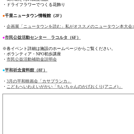
・ドライフラワーでつくる花飾り
●
千里ニュータウン情報館（2F）
・
企画展「ニュータウンを読む」私がオススメのニュータウン本大会オンラ
●
市民公益活動センター ラコルタ（6F）
※各イベント詳細は施設のホームページからご覧ください。
・ボランティア・NPO初歩講座
・
市民公益活動補助金説明会
●
平和祈念資料館（8F）
・
3月の平和映画会「カサブランカ」
・
こどもへいわえいがかい「ちいちゃんのかげおくり(アニメ)」