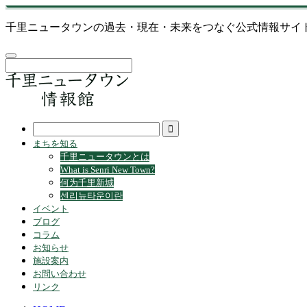
千里ニュータウンの過去・現在・未来をつなぐ公式情報サイ
まちを知る
千里ニュータウンとは
What is Senri New Town?
何为千里新城
센리뉴타운이란
イベント
ブログ
コラム
お知らせ
施設案内
お問い合わせ
リンク