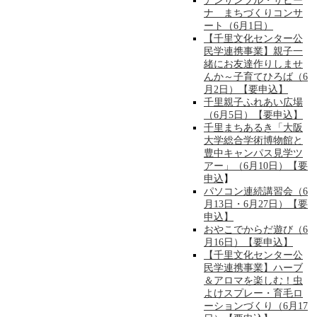
アンサンブル・サビー
ナ まちづくりコンサ
ート（6月1日）
【千里文化センター公
民学連携事業】親子一
緒にお友達作りしませ
んか～子育てひろば（6
月2日）【要申込】
千里親子ふれあい広場
（6月5日）【要申込】
千里まちあるき「大阪
大学総合学術博物館と
豊中キャンパス見学ツ
アー」（6月10日）【要
申込
】
パソコン連続講習会（6
月13日・6月27日）【要
申込】
おやこでからだ遊び（6
月16日）【要申込】
【千里文化センター公
民学連携事業】ハーブ
＆アロマを楽しむ！虫
よけスプレー・育毛ロ
ーションづくり（6月17