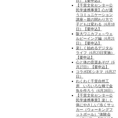
日）【要申込】
【千里文化センター公
民学連携事業】心が通
うコミュニケーション
講座～親の関わり方で
子どもは変わる（6月18
日）【要申込】
阪大ワニカフェ～ウェ
ルビーイング編（6月21
日）【要申込】
楽しく始めるデジタル
ライフ（6月23日実施）
【要申込】
心と体の音楽あそび（6
月27日）【要申込】
コラボDEシネマ（6月27
日）
わくわく千里自然工
房 いろいろな種で金
魚を作ろう（6月28日）
【千里文化センター公
民学連携事業】楽しく
体にやさしい“歩くサッ
カー（ウォーキングフ
ットボール）”体験会