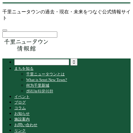
千里ニュータウンの過去・現在・未来をつなぐ公式情報サイ
ト
まちを知る
千里ニュータウンとは
What is Senri New Town?
何为千里新城
센리뉴타운이란
イベント
ブログ
コラム
お知らせ
施設案内
お問い合わせ
リンク