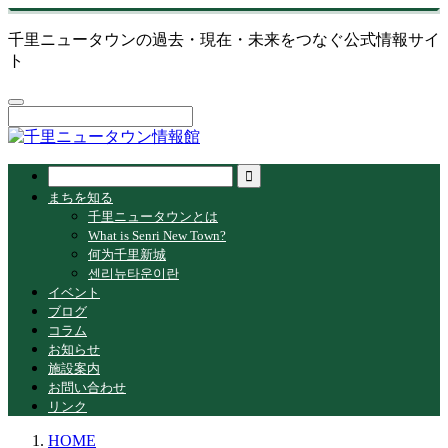
千里ニュータウンの過去・現在・未来をつなぐ公式情報サイ
ト
まちを知る
千里ニュータウンとは
What is Senri New Town?
何为千里新城
센리뉴타운이란
イベント
ブログ
コラム
お知らせ
施設案内
お問い合わせ
リンク
HOME