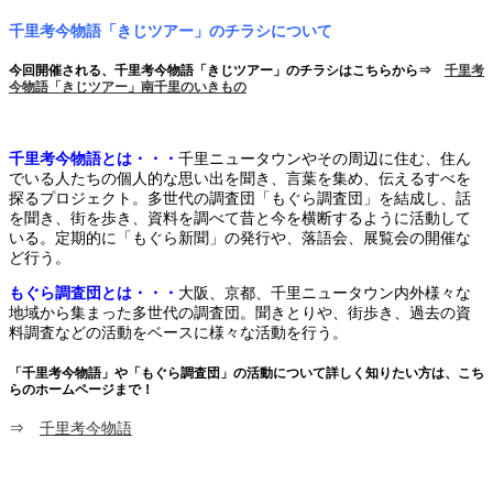
千里考今物語「きじツアー」のチラシについて
今回開催される、千里考今物語「きじツアー」のチラシはこちらから⇒
千里考
今物語「きじツアー」南千里のいきもの
千里考今物語とは・・・
千里ニュータウンやその周辺に住む、住ん
でいる人たちの個人的な思い出を聞き、言葉を集め、伝えるすべを
探るプロジェクト。多世代の調査団「もぐら調査団」を結成し、話
を聞き、街を歩き、資料を調べて昔と今を横断するように活動して
いる。定期的に「もぐら新聞」の発行や、落語会、展覧会の開催な
ど行う。
もぐら調査団とは・・・
大阪、京都、千里ニュータウン内外様々な
地域から集まった多世代の調査団。聞きとりや、街歩き、過去の資
料調査などの活動をベースに様々な活動を行う。
「千里考今物語」や「もぐら調査団」の活動について詳しく知りたい方は、こち
らのホームページまで！
⇒
千里考今物語