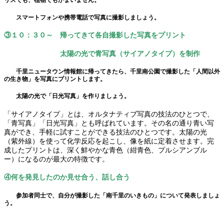
リスでも、植物でもかまいません。
スマートフォンや携帯電話で写真に撮影しましょう。
③１０：３０～ 帰ってきて各自撮影した写真をプリント
太陽の光で青写真（サイアノタイプ）を制作
千里ニュータウン情報館に帰ってきたら、千里南公園で撮影した「人間以外
の生き物」を写真にプリントします。
太陽の光で「日光写真」を作りましょう。
「サイアノタイプ」とは、
オルタナティブ写真の技法のひとつで、
「青写真」「日光写真」とも呼ばれています。
その名の通り青い写
真ができ、手軽に試すことができる技法のひとつです。太陽の光
（紫外線）を使って化学反応を起こし、像を紙に定着させます。完
成したプリントは、深く鮮やかな青色（紺青色、プルシアンブル
ー）になるのが最大の特徴です。
④何を発見したのか見せ合う、話し合う
参加者同士で、自分が撮影した「南千里のいきもの」について発表しましょ
う。