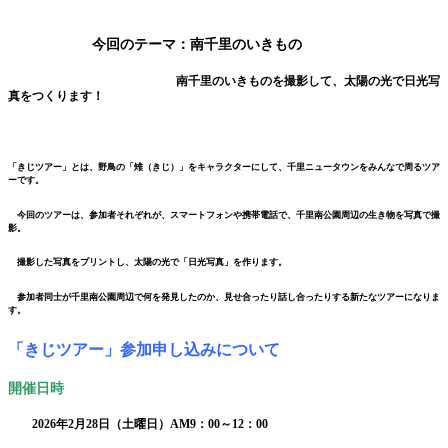
今回のテーマ：南千里のいきもの
南千里のいきものを撮影して、太陽の光で日光写
真をつくります！
「きじツアー」とは、野鳥の「雉（きじ）」をキャラクターにして、千里ニュータウンをみんなで周るツア
ーです。
今回のツアーは、参加者それぞれが、スマートフォンや携帯電話で、千里南公園周辺の生き物を写真で撮
影。
撮影した写真をプリントし、太陽の光で「日光写真」を作ります。
参加者同士が千里南公園周辺で何を発見したのか、見せ合ったり話し合ったりする新たなツアーになりま
す。
「きじツアー」参加申し込みについて
開催日時
2026年2月28日（土曜日）AM9：00～12：00