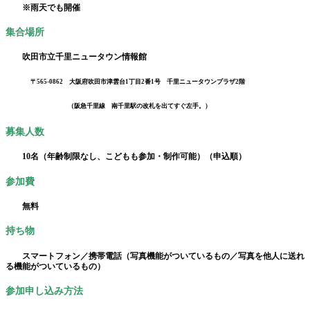
※雨天でも開催
集合場所
吹田市立千里ニュータウン情報館
〒565-0862 大阪府吹田市津雲台1丁目2番1号 千里ニュータウンプラザ2階
（阪急千里線 南千里駅の改札を出てすぐ左手。）
募集人数
10名（年齢制限なし、こどもも参加・制作可能）（申込順）
参加費
無料
持ち物
スマートフォン／携帯電話（写真機能がついているもの／写真を他人に送れ
る機能がついているもの）
参加申し込み方法