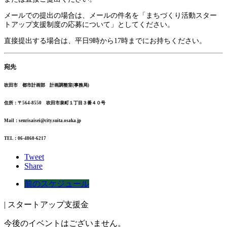
メールでの提出の場合は、メールの件名を「まちづくり活動スター
トアップ支援制度の応募について」としてください。
直接提出する場合は、平日9時から17時までにお持ちください。
宛先
吹田市 都市計画部 計画調整室(事務局)
住所：〒564‐8550 吹田市泉町１丁目３番４０号
Mail：senrisaisei@city.suita.osaka.jp
TEL：06‐4860‐6217
Tweet
Share
前のスケジュール
| スタートアップ支援金
今後のイベントはございません。