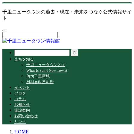
千里ニュータウンの過去・現在・未来をつなぐ公式情報サイ
ト
まちを知る
千里ニュータウンとは
What is Senri New Town?
何为千里新城
센리뉴타운이란
イベント
ブログ
コラム
お知らせ
施設案内
お問い合わせ
リンク
HOME