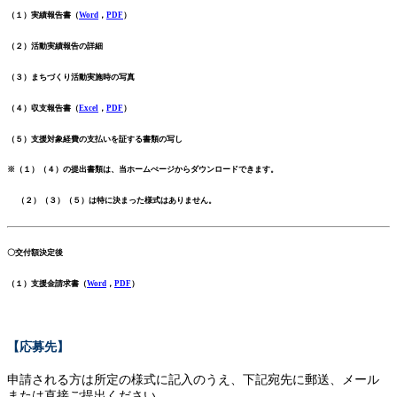
（１）実績報告書（
Word
，
PDF
）
（２）活動実績報告の詳細
（３）まちづくり活動実施時の写真
（４）収支報告書（
Excel
，
PDF
）
（５）支援対象経費の支払いを証する書類の写し
※（１）（４）の提出書類は、当ホームぺージからダウンロードできます。
（２）（３）（５）は特に決まった様式はありません。
〇交付額決定後
（１）支援金請求書（
Word
，
PDF
）
【応募先
】
申請される方は所定の様式に記入のうえ、下記宛先に郵送、メール
または直接ご提出ください。