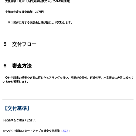
支援金額：最大10万円(対象経費の４分の３の範囲内)
令和８年度支援金総額：20万円
※１団体に対する支援金は採択数により変動します。
５ 交付フロー
６ 審査方法
交付申請書の精査や必要に応じたヒアリングを行い、活動が公益性、継続性等、本支援金の趣旨に沿って
いるかを審査します。
【交付基準
】
下記基準をご確認ください。
まちづくり活動スタートアップ支援金交付基準（
PDF
）