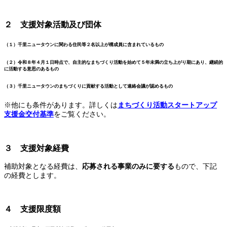
２ 支援対象活動及び団体
（１）千里ニュータウンに関わる住民等２名以上が構成員に含まれているもの
（２）令和８年４月１日時点で、自主的なまちづくり活動を始めて５年未満の立ち上がり期にあり、継続的
に活動する意思のあるもの
（３）千里ニュータウンのまちづくりに貢献する活動として連絡会議が認めるもの
※他にも条件があります。詳しくは
まちづくり活動スタートアップ
支援金交付基準
をご覧ください。
３ 支援対象経費
補助対象となる経費は、
応募される事業のみに要する
もので、下記
の経費とします。
４ 支援限度額