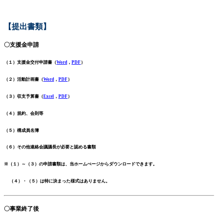
【提出書類
】
〇支援金申請
（１）支援金交付申請書（
Word
，
PDF
）
（２）活動計画書（
Word
，
PDF
）
（３）収支予算書（
Excel
，
PDF
）
（４）規約、会則等
（５）構成員名簿
（６）その他連絡会議議長が必要と認める書類
※（１）～（３）の申請書類は、当ホームぺージからダウンロードできます。
（４）・（５）は特に決まった様式はありません。
〇事業終了後