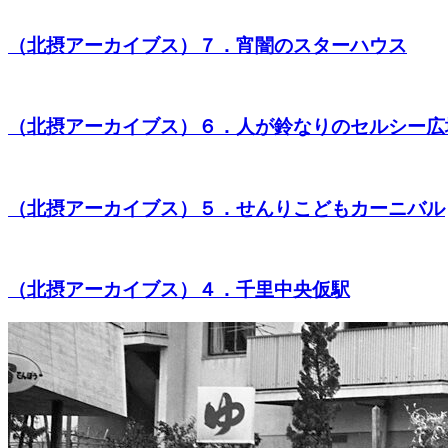
（北摂アーカイブス）７．宵闇のスターハウス
（北摂アーカイブス）６．人が鈴なりのセルシー広
（北摂アーカイブス）５．せんりこどもカーニバル
（北摂アーカイブス）４．千里中央仮駅