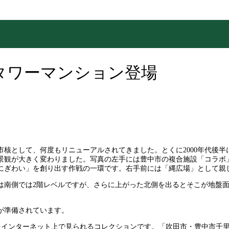
タワーマンション登場
核として、何度もリニューアルされてきました。とくに2000年代後
れ景観が大きく変わりました。写真の左手には豊中市の複合施設「コラボ
にぎわい」を創り出す作戦の一環です。右手前には「縄広場」として親
は南側では2階レベルですが、さらに上がった北側を出るとそこが地盤
」が準備されています。
をインターネット上で見られるコレクションです。「吹田市・豊中市千