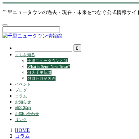
千里ニュータウンの過去・現在・未来をつなぐ公式情報サイ
まちを知る
千里ニュータウンとは
What is Senri New Town?
何为千里新城
센리뉴타운이란
イベント
ブログ
コラム
お知らせ
施設案内
お問い合わせ
リンク
HOME
コラム