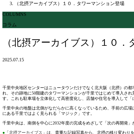
（北摂アーカイブス）１０．タワーマンション登場
COLUMNS
コラム
（北摂アーカイブス）１０．
2025.07.15
千里中央地区センターはニュータウンだけでなく北大阪（北摂）の都市
れ、その跡地に50階建のタワーマンションが千里ではじめて導入さ
す。これも駐車場を立体化して高密度化し、店舗や住宅を導入して「
千里中央の地盤は北側がなだらかに高くなっているため、手前の広場
にある千里ではよく見られる「マジック」です。
千里中央は、南側を中心に2032年度の完成をめざして「次の再開発
●
「
北摂アーカイブス
」は、貴重な記録写真から、北摂の移り変わり