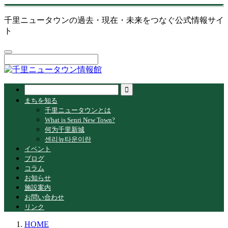
千里ニュータウンの過去・現在・未来をつなぐ公式情報サイ
ト
まちを知る
千里ニュータウンとは
What is Senri New Town?
何为千里新城
센리뉴타운이란
イベント
ブログ
コラム
お知らせ
施設案内
お問い合わせ
リンク
HOME