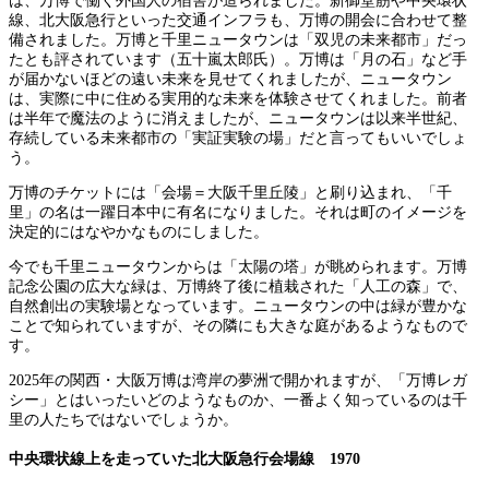
は、万博で働く外国人の宿舎が造られました。新御堂筋や中央環状
線、北大阪急行といった交通インフラも、万博の開会に合わせて整
備されました。万博と千里ニュータウンは「双児の未来都市」だっ
たとも評されています（五十嵐太郎氏）。万博は「月の石」など手
が届かないほどの遠い未来を見せてくれましたが、ニュータウン
は、実際に中に住める実用的な未来を体験させてくれました。前者
は半年で魔法のように消えましたが、ニュータウンは以来半世紀、
存続している未来都市の「実証実験の場」だと言ってもいいでしょ
う。
万博のチケットには「会場＝大阪千里丘陵」と刷り込まれ、「千
里」の名は一躍日本中に有名になりました。それは町のイメージを
決定的にはなやかなものにしました。
今でも千里ニュータウンからは「太陽の塔」が眺められます。万博
記念公園の広大な緑は、万博終了後に植栽された「人工の森」で、
自然創出の実験場となっています。ニュータウンの中は緑が豊かな
ことで知られていますが、その隣にも大きな庭があるようなもので
す。
2025年の関西・大阪万博は湾岸の夢洲で開かれますが、「万博レガ
シー」とはいったいどのようなものか、一番よく知っているのは千
里の人たちではないでしょうか。
中央環状線上を走っていた北大阪急行会場線 1970